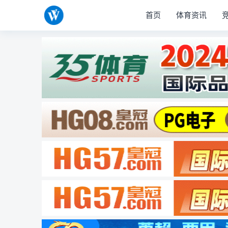
首页
体育资讯