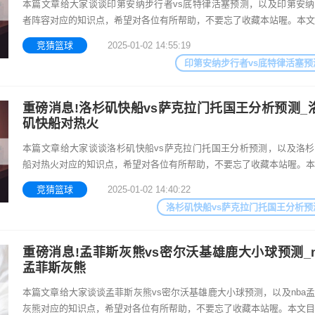
本篇文章给大家谈谈印第安纳步行者vs底特律活塞预测，以及印第安纳
者阵容对应的知识点，希望对各位有所帮助，不要忘了收藏本站喔。本文
一览：1、巅峰活塞五虎有什么样的影响力?2、今年nba选秀顺位名单3、
竞猜篮球
2025-01-02 14:55:19
高手快过来4、奇才队2006赛季巅峰活塞五虎有什么样的影响力?活塞
印第安纳步行者vs底特律活塞预
者有...
重磅消息!洛杉矶快船vs萨克拉门托国王分析预测_
矶快船对热火
本篇文章给大家谈谈洛杉矶快船vs萨克拉门托国王分析预测，以及洛杉
船对热火对应的知识点，希望对各位有所帮助，不要忘了收藏本站喔。本
录一览：1、NBA季前赛时间表?2、如何评价火箭队的王子巴莫特?
竞猜篮球
2025-01-02 14:40:22
NBA10~11赛季选秀情况?4、2023nba赛程对阵表NBA季前赛时间表?1、季
洛杉矶快船vs萨克拉门托国王分析预
重磅消息!孟菲斯灰熊vs密尔沃基雄鹿大小球预测_n
孟菲斯灰熊
本篇文章给大家谈谈孟菲斯灰熊vs密尔沃基雄鹿大小球预测，以及nba
灰熊对应的知识点，希望对各位有所帮助，不要忘了收藏本站喔。本文目