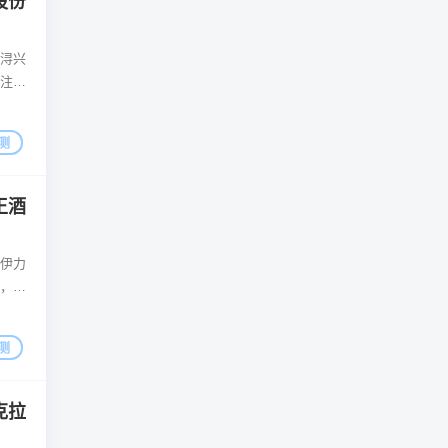
股份
浔兴
注本
28日
阵辽宁
测
王酒
伊力
，现
什么时
教练都
测
克拉