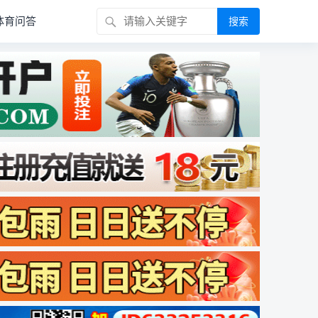
体育问答
搜索