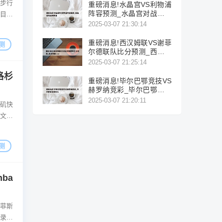
步行
重磅消息!水晶宫VS利物浦
阵容预测_水晶宫对战利物
目录
浦
2025-03-07 21:30:14
NBA
和步行
重磅消息!西汉姆联VS谢菲
测
尔德联队比分预测_西汉姆
联rice
2025-03-07 21:25:14
洛杉
重磅消息!毕尔巴鄂竞技VS
赫罗纳竞彩_毕尔巴鄂竞技
主力
2025-03-07 21:20:11
矶快
文目
3、
...
测
ba
孟菲斯
录一