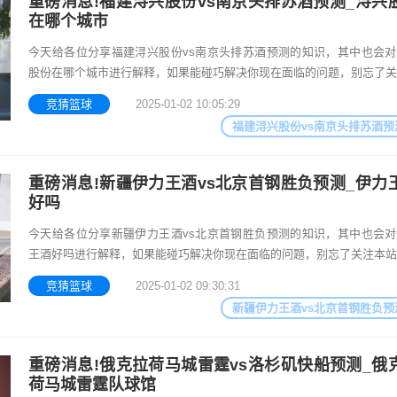
重磅消息!福建浔兴股份vs南京头排苏酒预测_浔兴
在哪个城市
今天给各位分享福建浔兴股份vs南京头排苏酒预测的知识，其中也会对
股份在哪个城市进行解释，如果能碰巧解决你现在面临的问题，别忘了关
站，现在开始吧！本文目录一览：1、cba赛程辽宁队cba赛程辽宁队03月
竞猜篮球
2025-01-02 10:05:29
19：35：浙江东阳光对阵辽宁本钢103月30日19：35：山西汾酒股份对
福建浔兴股份vs南京头排苏酒预
本钢...
重磅消息!新疆伊力王酒vs北京首钢胜负预测_伊力
好吗
今天给各位分享新疆伊力王酒vs北京首钢胜负预测的知识，其中也会对
王酒好吗进行解释，如果能碰巧解决你现在面临的问题，别忘了关注本站
在开始吧！本文目录一览：1、CBA各队的主教练都是谁?2、辽宁男篮
竞猜篮球
2025-01-02 09:30:31
候打比赛?3、对山东省免签的国家,摩纳哥旅游景点山东CBA各队的主
新疆伊力王酒vs北京首钢胜负预
是谁?CBA常规...
重磅消息!俄克拉荷马城雷霆vs洛杉矶快船预测_俄
荷马城雷霆队球馆