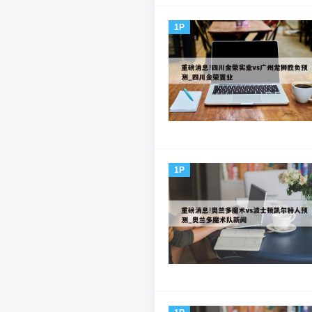
1P
1P