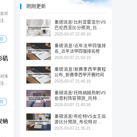
刚刚更新
会对
注本
重磅消息!比利亚雷亚尔VS
就是成
巴伦西亚比分预测_比利亚
雷尔对巴利亚多
2025-03-07 22:00:10
?利拉
测
重磅消息!近年法甲四强排
名_近年法甲四强排名榜
2025-03-07 21:50:23
杉矶
重磅消息!新赛季西甲赛程
公布_新赛季西甲开赛时间
对洛
2025-03-07 21:45:18
注本
nba
重磅消息!托特纳姆热刺VS
1费城
伯恩利阵容预测_托特纳姆
测
热刺vs沃尔夫斯贝格
2025-03-07 21:40:16
重磅消息!布伦特VS女王巡
安纳
游比分预测_布伦特对布赖
顿
2025-03-07 21:35:21