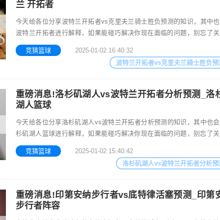
兰 开拓者
今天给各位分享波特兰开拓者vs克里夫兰骑士胜负预测的知识，其中也
波特兰开拓者进行解释，如果能碰巧解决你现在面临的问题，别忘了关
站，现在开始吧！本文目录一览：1、利拉德的绝杀球特别厉害,但为啥
竞猜篮球
2025-01-02 16:40:32
为不了超巨?2、NBA历史上最大分差的比赛是哪场?比分多少?还有时间
波特兰开拓者vs克里夫兰骑士胜负预
德的绝杀球特别厉害,但为...
重磅消息!洛杉矶湖人vs波特兰开拓者分析预测_洛
湖人篮球
今天给各位分享洛杉矶湖人vs波特兰开拓者分析预测的知识，其中也会
杉矶湖人篮球进行解释，如果能碰巧解决你现在面临的问题，别忘了关
站，现在开始吧！本文目录一览：1、2001年nba季后赛对阵结果2001年
竞猜篮球
2025-01-02 15:40:42
季后赛对阵结果1、年nba季后赛对阵结果：NBA总决赛：洛杉矶湖人4-
洛杉矶湖人vs波特兰开拓者分析预
76人。东部决赛...
重磅消息!印第安纳步行者vs底特律活塞预测_印第
步行者阵容