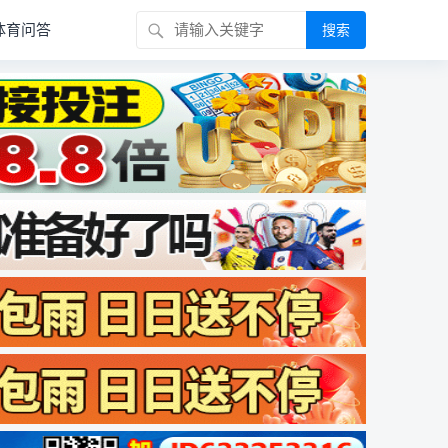
体育问答
搜索