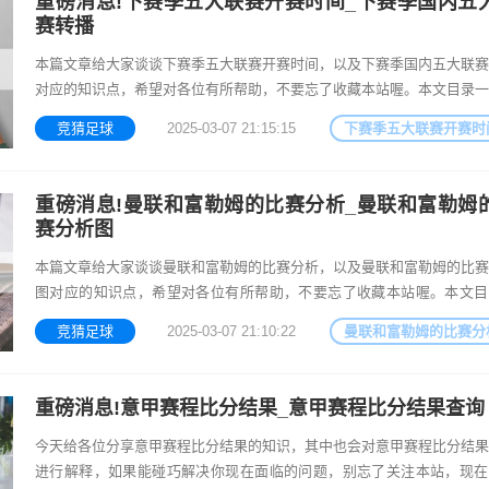
重磅消息!下赛季五大联赛开赛时间_下赛季国内五
赛转播
本篇文章给大家谈谈下赛季五大联赛开赛时间，以及下赛季国内五大联赛
对应的知识点，希望对各位有所帮助，不要忘了收藏本站喔。本文目录一
1、2024到2025五大联赛开始日期2、五大联赛时间安排3、五大联赛何
竞猜足球
2025-03-07 21:15:15
下赛季五大联赛开赛时
何时结束?4、五大联赛赛程时间表2024年5、五大联赛什么时候开始和结束.
重磅消息!曼联和富勒姆的比赛分析_曼联和富勒姆
赛分析图
本篇文章给大家谈谈曼联和富勒姆的比赛分析，以及曼联和富勒姆的比赛
图对应的知识点，希望对各位有所帮助，不要忘了收藏本站喔。本文目
览：1、曼联和富勒姆关系好吗2、什么是让球平,让球负是怎么回事呢?
竞猜足球
2025-03-07 21:10:22
曼联和富勒姆的比赛分
赛季哪些豪门能开门红4、当年杀入欧联决赛的富勒姆是什么水平曼联和
姆关系好吗在对...
重磅消息!意甲赛程比分结果_意甲赛程比分结果查询
今天给各位分享意甲赛程比分结果的知识，其中也会对意甲赛程比分结果
进行解释，如果能碰巧解决你现在面临的问题，别忘了关注本站，现在