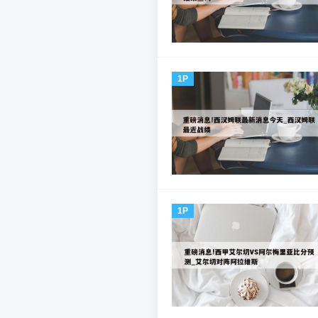
1P
1P