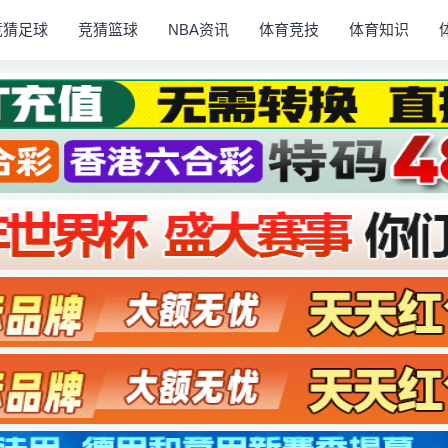
竞猜足球
竞猜篮球
NBA资讯
体育竞技
体育知识