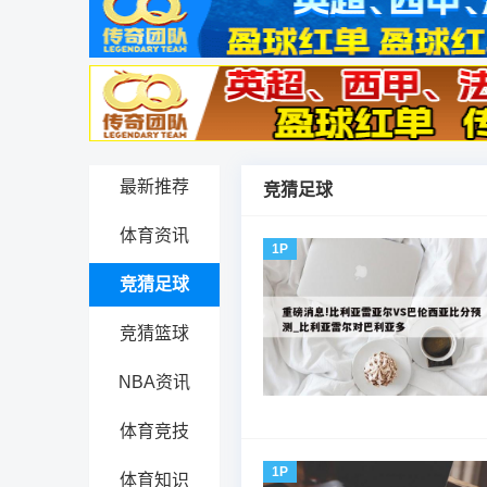
最新推荐
竞猜足球
体育资讯
1P
竞猜足球
竞猜篮球
NBA资讯
体育竞技
1P
体育知识