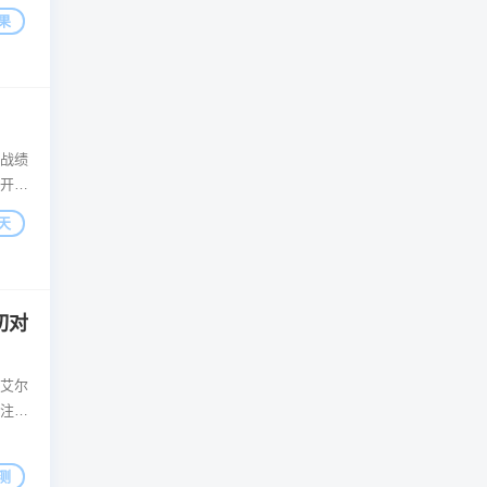
3、意
果
本轮的
战绩
开始
新消息
天
为何会
切对
艾尔
注本
尔梅
阿梅里
测