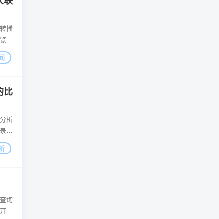
大联
转播
览：
时开始
间
..
的比
分析
录一
3、新
析
富勒
查询
开始