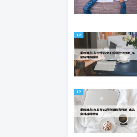
1P
1P