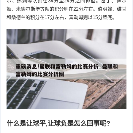
尔、热刺等队则在34分至24分之间徘徊。雷丁、博尔
顿、米德尔斯堡等队的积分则在22分左右。伯明翰、维甘
和桑德兰的积分在17分左右，富勒姆则以15分垫底。
什么是让球平,让球负是怎么回事呢?