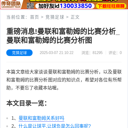
识
问
当前位置：
首页
>
竞猜足球
>
正文
答
重磅消息!曼联和富勒姆的比赛分析_
曼联和富勒姆的比赛分析图
竞猜足球
2025-03-07 21:10:22
浏览：81295
评论：0
本篇文章给大家谈谈曼联和富勒姆的比赛分析，以及曼联
和富勒姆的比赛分析图对应的知识点，希望对各位有所帮
助，不要忘了收藏本站喔。
本文目录一览：
1、
曼联和富勒姆关系好吗
2、
什么是让球平,让球负是怎么回事呢?