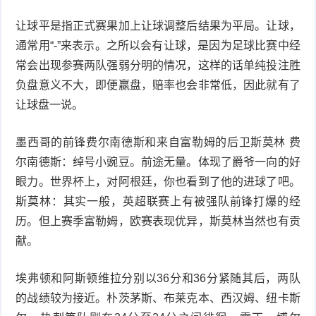
让球平是指正式赛果加上让球调整后结果为平局。让球，
通常用“-”来表示。之所以会有让球，是因为足球比赛中经
常会出现参赛两队强弱分明的情况，这样的话单纯投注胜
负盘意义不大，即便赢盘，赔率也会非常低，因此就有了
让球盘一说。
墨西哥的前锋费尔南德斯和来自富勒姆的后卫斯莫林 费
尔南德斯：绰号小豌豆。前途无量。体现了爵爷一向的好
眼力。世界杯上，对阿根廷，你也看到了他的进球了吧。
斯莫林：其实一般，英超联赛上有被强队前锋打爆的经
历。但上赛季富勒姆，欧赛表现优异，斯莫林当然也有贡
献。
埃弗顿和阿斯顿维拉分别以36分和36分紧随其后，两队
的战绩较为接近。朴茨茅斯、布莱克本、西汉姆、纽卡斯