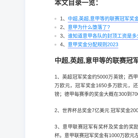
本文目录一览：
1、
中超,英超,意甲等的联赛冠军奖金
2、
意甲为什么堕落了?
3、
谁知道意甲各队的封顶工资是多
4、
意甲奖金分配规则2023
中超,英超,意甲等的联赛冠
1、英超冠军奖金约5000万英镑；西甲
万欧元，冠军奖金1650多万欧元，还
镑；德甲每赛季的奖金大概在300到7
2、世界杯总奖金7亿美元 冠军奖金2000
3、意甲联赛冠军有奖杯及奖金的奖
杯。意甲联赛冠军奖金有1000万欧元