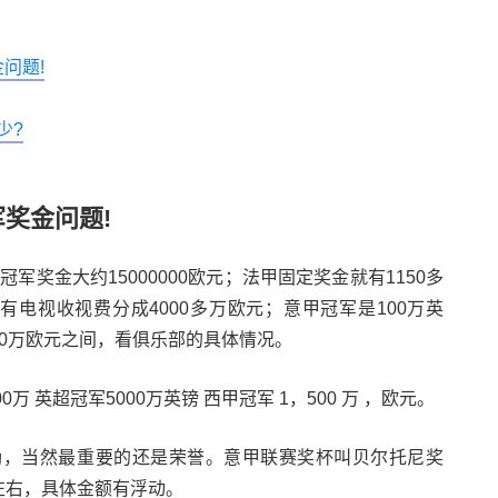
问题!
少?
军奖金问题!
冠军奖金大约15000000欧元；法甲固定奖金就有1150多
有电视收视费分成4000多万欧元；意甲冠军是100万英
00万欧元之间，看俱乐部的具体情况。
万 英超冠军5000万英镑 西甲冠军 1，500 万 ，欧元。
励，当然最重要的还是荣誉。意甲联赛奖杯叫贝尔托尼奖
左右，具体金额有浮动。