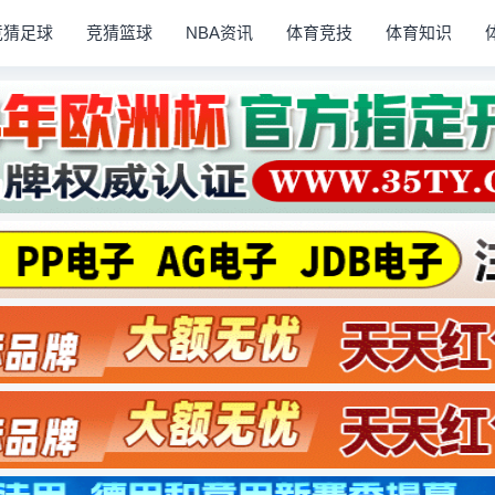
竞猜足球
竞猜篮球
NBA资讯
体育竞技
体育知识