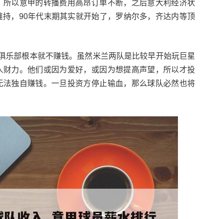
，所以意甲的转播费用高昂订单不断，之后意大利经济状
维持，90年代末期其实就开始了，罗纳尔多，齐达内等顶
分俱乐部根本就不赚钱。虽然米兰两队是比较早开始玩巨星
人财力。他们或因为爱好，或因为想提高声望，所以才投
无法独自赚钱。一旦投资方停止输血，那么球队必然也将