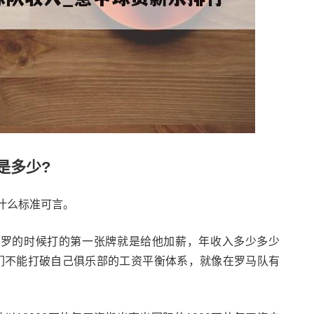
是多少?
什么标准可言。
C罗的时候打的第一张牌就是给他加薪，年收入多少多少
们不能打破自己俱乐部的工资平衡体系，就像在罗马队有