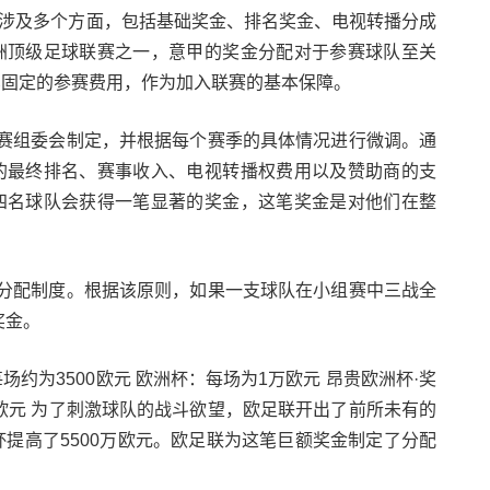
规则涉及多个方面，包括基础奖金、排名奖金、电视转播分成
洲顶级足球联赛之一，意甲的奖金分配对于参赛球队至关
笔固定的参赛费用，作为加入联赛的基本保障。
联赛组委会制定，并根据每个赛季的具体情况进行微调。通
的最终排名、赛事收入、电视转播权费用以及赞助商的支
四名球队会获得一笔显著的奖金，这笔奖金是对他们在整
套分配制度。根据该原则，如果一支球队在小组赛中三战全
奖金。
每场约为3500欧元 欧洲杯：每场为1万欧元 昂贵欧洲杯·奖
0万欧元 为了刺激球队的战斗欲望，欧足联开出了前所未有的
杯提高了5500万欧元。欧足联为这笔巨额奖金制定了分配