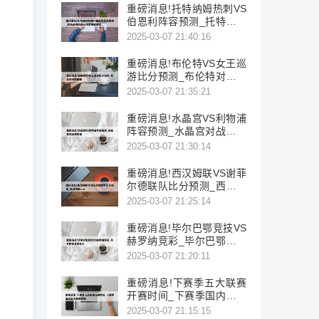
重磅消息!托特纳姆热刺VS
伯恩利阵容预测_托特纳姆
热刺vs沃尔夫斯贝格
2025-03-07 21:40:16
重磅消息!布伦特VS女王巡
游比分预测_布伦特对布赖
顿
2025-03-07 21:35:21
重磅消息!水晶宫VS利物浦
阵容预测_水晶宫对战利物
浦
2025-03-07 21:30:14
重磅消息!西汉姆联VS谢菲
尔德联队比分预测_西汉姆
联rice
2025-03-07 21:25:14
重磅消息!毕尔巴鄂竞技VS
赫罗纳竞彩_毕尔巴鄂竞技
主力
2025-03-07 21:20:11
重磅消息!下赛季五大联赛
开赛时间_下赛季国内五大
联赛转播
2025-03-07 21:15:15