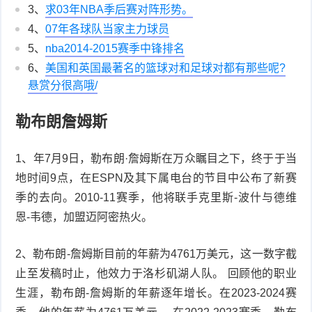
3、
求03年NBA季后赛对阵形势。
4、
07年各球队当家主力球员
5、
nba2014-2015赛季中锋排名
6、
美国和英国最著名的篮球对和足球对都有那些呢?
悬赏分很高哦/
勒布朗詹姆斯
1、年7月9日，勒布朗·詹姆斯在万众瞩目之下，终于于当
地时间9点，在ESPN及其下属电台的节目中公布了新赛
季的去向。2010-11赛季，他将联手克里斯-波什与德维
恩-韦德，加盟迈阿密热火。
2、勒布朗-詹姆斯目前的年薪为4761万美元，这一数字截
止至发稿时止，他效力于洛杉矶湖人队。 回顾他的职业
生涯，勒布朗-詹姆斯的年薪逐年增长。在2023-2024赛