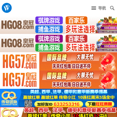
首
导航
页
首
页
体
育
竞
资
猜
竞
讯
足
猜
N
球
篮
B
体
球
A
育
体
资
竞
育
体
讯
技
知
育