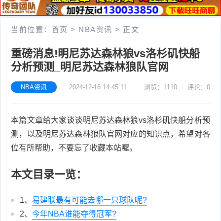
识
问
当前位置：
首页
>
NBA资讯
>
正文
答
重磅消息!明尼苏达森林狼vs洛杉矶快船
分析预测_明尼苏达森林狼队官网
NBA资讯
2024-12-16 14:45:11
浏览：1110
评论：0
本篇文章给大家谈谈明尼苏达森林狼vs洛杉矶快船分析预
测，以及明尼苏达森林狼队官网对应的知识点，希望对各
位有所帮助，不要忘了收藏本站喔。
本文目录一览：
1、
易建联最有可能去哪一只球队呢?
2、
今年NBA谁能夺得冠军?