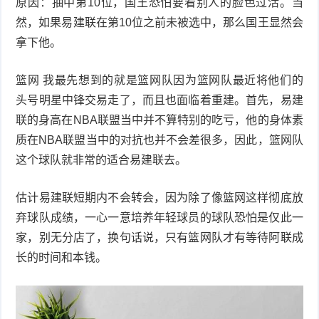
原因：抽中第10位，国王恐怕要看别人的脸色过活。当
然，如果易建联在第10位之前未被选中，那么国王显然会
拿下他。
篮网 我最先想到的就是篮网队因为篮网队最近将他们的
头号明星中锋交易走了，而且也面临着重建。首先，易建
联的身高在NBA联盟当中并不算特别的吃亏，他的身体素
质在NBA联盟当中的对抗也并不会差很多，因此，篮网队
这个球队就非常的适合易建联去。
估计易建联短期内不会转会，因为除了像篮网这样彻底放
弃球队成绩，一心一意培养年轻球员的球队恐怕是仅此一
家，别无分店了，换句话说，只有篮网队才有等待阿联成
长的时间和本钱。