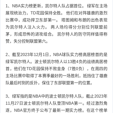
1、NBA实力榜更新，凯尔特人队占据首位。 绿军在主场
展现统治力，TD花园保持全胜。 他们在对阵雄鹿的激烈
比赛中，成功捍卫东部第一。 塔图姆和布朗的出色表现
为凯尔特人注入火力。 两人场均得分分别位列联盟前
茅，形成恐怖的进攻组合。 凯尔特人的防守同样值得称
赞，失分控制联盟第六。
2、截至2023年12月1日，NBA球队实力榜高居榜首的是
绿军凯尔特人。波士顿凯尔特人以13胜4负的战绩高居榜
首，他们在TD花园保持不败金身（7胜0负），在周四的
主场比赛中取得了本赛季最好的一场胜利，抵挡住了雄鹿
队最后时刻的反扑，保住了东部联盟第一的位置。
3、绿军指的是NBA中的波士顿凯尔特人队，截止2023年
11月27日波士顿凯尔特人队登顶NBA第一。经过激烈角
逐，NBA官方终于公布了最新一期实力榜。在这个榜单