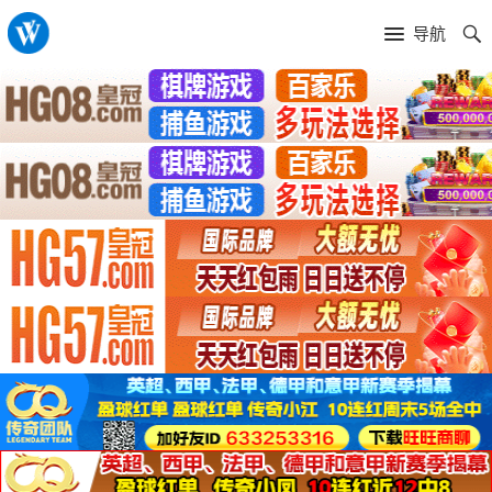
首
导航
页
首
页
体
育
竞
资
猜
竞
讯
足
猜
N
球
篮
B
体
球
A
育
体
资
竞
育
体
讯
技
知
育